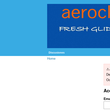
Discusiones
Home
⚠⚠
De
Oc
Ac
Ema