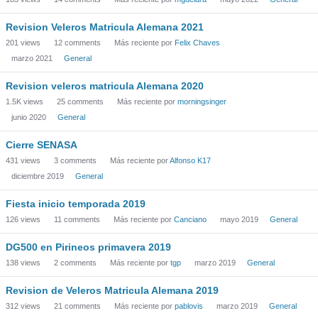
Revision Veleros Matricula Alemana 2021
201
views
12
comments
Más reciente por
Felix Chaves
marzo 2021
General
Revision veleros matricula Alemana 2020
1.5K
views
25
comments
Más reciente por
morningsinger
junio 2020
General
Cierre SENASA
431
views
3
comments
Más reciente por
Alfonso K17
diciembre 2019
General
Fiesta inicio temporada 2019
126
views
11
comments
Más reciente por
Canciano
mayo 2019
General
DG500 en Pirineos primavera 2019
138
views
2
comments
Más reciente por
tgp
marzo 2019
General
Revision de Veleros Matricula Alemana 2019
312
views
21
comments
Más reciente por
pablovis
marzo 2019
General