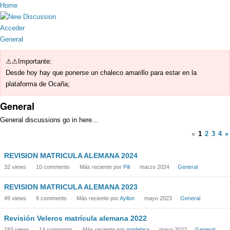
Home
Acceder
General
⚠⚠Importante:
Desde hoy hay que ponerse un chaleco amarillo para estar en la
plataforma de Ocaña;
General
General discussions go in here...
«
1
2
3
4
»
REVISION MATRICULA ALEMANA 2024
32
views
10
comments
Más reciente por
Pili
marzo 2024
General
REVISION MATRICULA ALEMANA 2023
49
views
9
comments
Más reciente por
Ayllon
mayo 2023
General
Revisión Veleros matrícula alemana 2022
183
views
14
comments
Más reciente por
mgdelara
mayo 2022
General