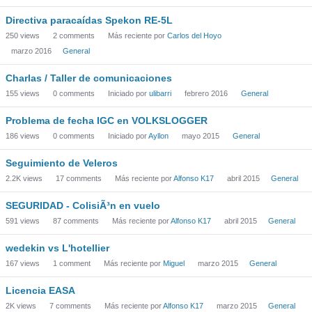
Directiva paracaídas Spekon RE-5L
250
views
2
comments
Más reciente por
Carlos del Hoyo
marzo 2016
General
Charlas / Taller de comunicaciones
155
views
0
comments
Iniciado por
ulibarri
febrero 2016
General
Problema de fecha IGC en VOLKSLOGGER
186
views
0
comments
Iniciado por
Ayllon
mayo 2015
General
Seguimiento de Veleros
2.2K
views
17
comments
Más reciente por
Alfonso K17
abril 2015
General
SEGURIDAD - ColisiÃ³n en vuelo
591
views
87
comments
Más reciente por
Alfonso K17
abril 2015
General
wedekin vs L'hotellier
167
views
1
comment
Más reciente por
Miguel
marzo 2015
General
Licencia EASA
2K
views
7
comments
Más reciente por
Alfonso K17
marzo 2015
General