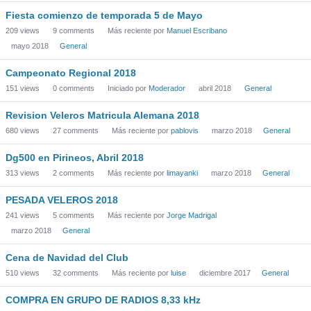
Fiesta comienzo de temporada 5 de Mayo
209
views
9
comments
Más reciente por
Manuel Escribano
mayo 2018
General
Campeonato Regional 2018
151
views
0
comments
Iniciado por
Moderador
abril 2018
General
Revision Veleros Matricula Alemana 2018
680
views
27
comments
Más reciente por
pablovis
marzo 2018
General
Dg500 en Pirineos, Abril 2018
313
views
2
comments
Más reciente por
limayanki
marzo 2018
General
PESADA VELEROS 2018
241
views
5
comments
Más reciente por
Jorge Madrigal
marzo 2018
General
Cena de Navidad del Club
510
views
32
comments
Más reciente por
luise
diciembre 2017
General
COMPRA EN GRUPO DE RADIOS 8,33 kHz