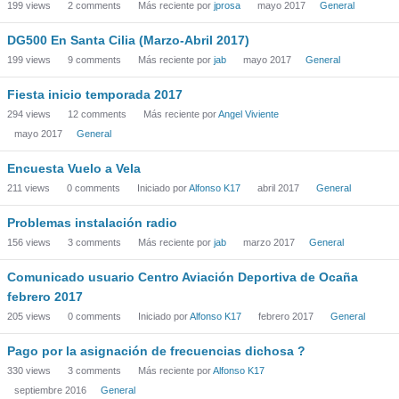
199
views
2
comments
Más reciente por
jprosa
mayo 2017
General
DG500 En Santa Cilia (Marzo-Abril 2017)
199
views
9
comments
Más reciente por
jab
mayo 2017
General
Fiesta inicio temporada 2017
294
views
12
comments
Más reciente por
Angel Viviente
mayo 2017
General
Encuesta Vuelo a Vela
211
views
0
comments
Iniciado por
Alfonso K17
abril 2017
General
Problemas instalación radio
156
views
3
comments
Más reciente por
jab
marzo 2017
General
Comunicado usuario Centro Aviación Deportiva de Ocaña
febrero 2017
205
views
0
comments
Iniciado por
Alfonso K17
febrero 2017
General
Pago por la asignación de frecuencias dichosa ?
330
views
3
comments
Más reciente por
Alfonso K17
septiembre 2016
General