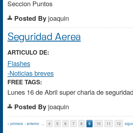
Seccion Puntos
Posted By
joaquin
Seguridad Aerea
ARTICULO DE:
Flashes
-Noticias breves
FREE TAGS:
Lunes 16 de Abril super charla de segurid
Posted By
joaquin
Páginas
« primera
‹ anterior
…
4
5
6
7
8
9
10
11
12
sigui