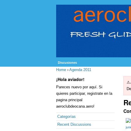
Discusiones
Home
›
Agenda 2011
¡Hola aviador!
⚠⚠
Pareces nuevo por aquí. Si
De
quieres participar, registrate en la
Re
pagina principal
aeroclubdeocana.aero!
Co
Categorías
Recent Discussions
jun