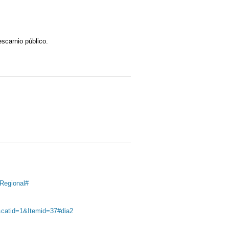
scarnio público.
Regional#
&catid=1&Itemid=37#dia2