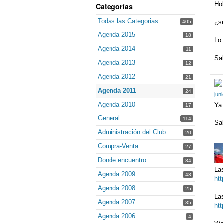
Hol
Categorías
Todas las Categorias
¿se
405
Agenda 2015
18
Lo 
Agenda 2014
11
Sa
Agenda 2013
12
Agenda 2012
21
Agenda 2011
24
jun
Agenda 2010
Ya 
17
General
114
Sa
Administración del Club
20
Compra-Venta
27
Donde encuentro
34
Las
Agenda 2009
43
ht
Agenda 2008
25
Las
Agenda 2007
35
ht
Agenda 2006
4