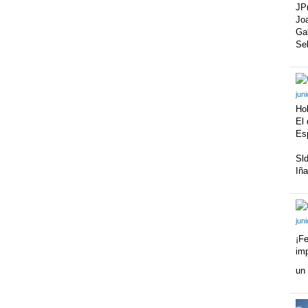
JP
Jo
Gab
Se
jun
Ho
El 
Esp
Sl
Iña
jun
¡Fe
imp
un 