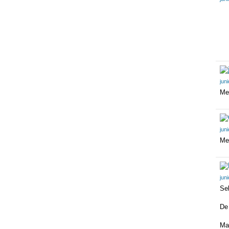
jun
Me
jun
Me 
jun
Se
De
Ma