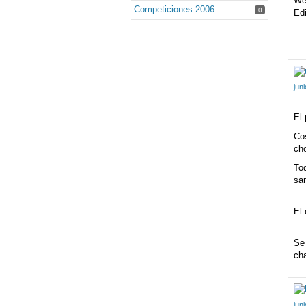
Web
Competiciones 2006
0
Edi
jun
El
Cos
cho
To
san
El
Se 
cha
jun