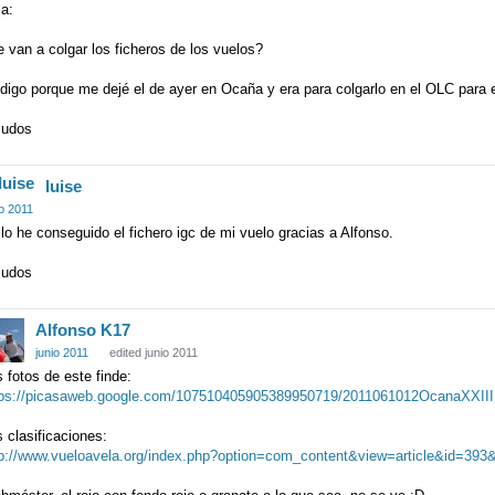
a:
 van a colgar los ficheros de los vuelos?
digo porque me dejé el de ayer en Ocaña y era para colgarlo en el OLC para e
ludos
luise
io 2011
lo he conseguido el fichero igc de mi vuelo gracias a Alfonso.
ludos
Alfonso K17
junio 2011
edited junio 2011
 fotos de este finde:
tps://picasaweb.google.com/107510405905389950719/2011061012OcanaXXIII
 clasificaciones:
tp://www.vueloavela.org/index.php?option=com_content&view=article&id=393