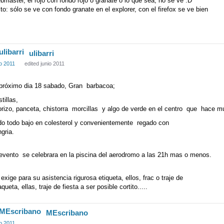
máster, el rojo con fondo rojo o granate o lo que sea, no se ve :D
to: sólo se ve con fondo granate en el explorer, con el firefox se ve bien
ulibarri
io 2011
edited junio 2011
 próximo dia 18 sabado, Gran barbacoa;
tillas,
rizo, panceta, chistorra morcillas y algo de verde en el centro que hace m
do todo bajo en colesterol y convenientemente regado con
gria.
 evento se celebrara en la piscina del aerodromo a las 21h mas o menos.
exige para su asistencia rigurosa etiqueta, ellos, frac o traje de
queta, ellas, traje de fiesta a ser posible cortito.....
MEscribano
io 2011