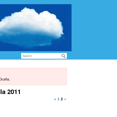
 Ocaña;
la 2011
«
1
2
»