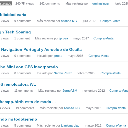
stacado
240.7K
views
142
comments
Más reciente por
morningsinger
junio 202
blicidad varia
views
9
comments
Más reciente por
Alfonso K17
julio 2017
Compra-Venta
gh Tech Soaring
views
1
comment
Más reciente por
jprosa
mayo 2017
Compra-Venta
 Navigation Portugal y Aeroclub de Ocaña
views
0
comments
Iniciado por
jprosa
mayo 2015
Compra-Venta
bo Mini con GPS incorporado
views
0
comments
Iniciado por
Nacho Perez
febrero 2015
Compra-Venta
S remolcadora WL
views
11
comments
Más reciente por
JorgeABM
noviembre 2012
Compra-Vent
hempp-hirth está de moda ...
K
views
19
comments
Más reciente por
Alfonso K17
mayo 2012
Compra-Venta
ndo mi todoterreno
views
5
comments
Más reciente por
juanjogarciac
marzo 2012
Compra-Venta