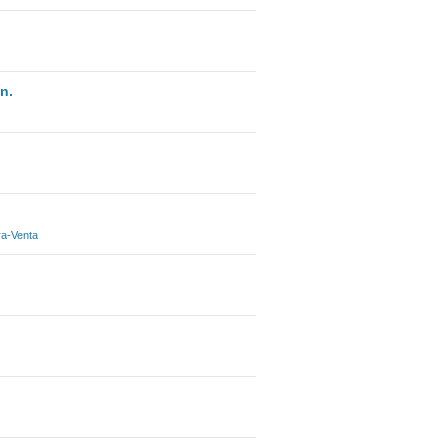
n.
a-Venta