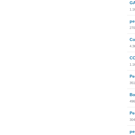
GA
1.1
pe
270
Co
4.3
CO
1.1
Pe
351
Bo
496
Pe
304
pe