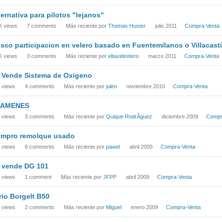
ternativa para pilotos "lejanos"
K
views
7
comments
Más reciente por
Thomas Huster
julio 2011
Compra-Venta
sco participacion en velero basado en Fuentemilanos o Villacasti
K
views
3
comments
Más reciente por
eltaxideotero
marzo 2011
Compra-Venta
 Vende Sistema de Oxigeno
views
4
comments
Más reciente por
julen
noviembre 2010
Compra-Venta
XAMENES
views
3
comments
Más reciente por
Quique RodrÃ­guez
diciembre 2009
Compr
mpro remolque usado
views
6
comments
Más reciente por
pawel
abril 2009
Compra-Venta
 vende DG 101
views
1
comment
Más reciente por
JFPP
abril 2009
Compra-Venta
rio Borgelt B50
views
2
comments
Más reciente por
Miguel
enero 2009
Compra-Venta