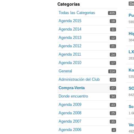
Categorías
De
Todas las Categorias
405
Pu
Agenda 2015
18
590
Agenda 2014
11
Hi
Agenda 2013
12
384
Agenda 2012
21
LX
Agenda 2011
24
283
Agenda 2010
17
Ko
General
114
535
Administración del Club
20
Compra-Venta
SO
27
842
Donde encuentro
34
Agenda 2009
43
Sc
Agenda 2008
1.6
25
Agenda 2007
35
Ve
Agenda 2006
4
492