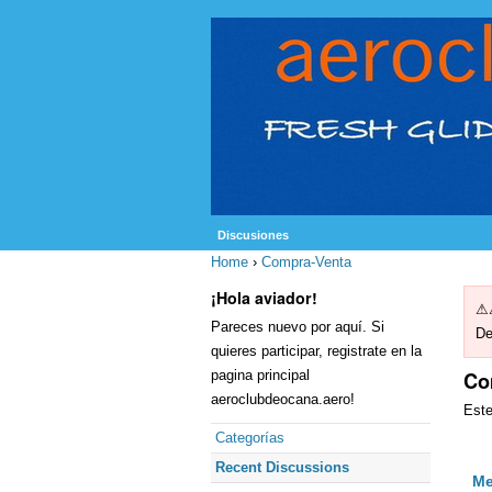
Discusiones
Home
›
Compra-Venta
¡Hola aviador!
⚠⚠
Pareces nuevo por aquí. Si
De
quieres participar, registrate en la
pagina principal
Co
aeroclubdeocana.aero!
Este
Categorías
Recent Discussions
Me