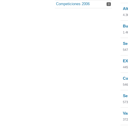
Competiciones 2006
0
Al
4.3
Bu
1.4
Se
547
E
445
Co
546
Se
573
Va
372