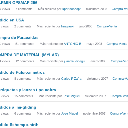
RMIN GPSMAP 296
K
views
7
comments
Más reciente por
sportconcept
diciembre 2008
Compra-Ve
dido en USA
views
2
comments
Más reciente por
limayanki
julio 2008
Compra-Venta
mpra de Paracaidas
K
views
51
comments
Más reciente por
ANTONIO B
mayo 2008
Compra-Venta
MPRA DE MATERIAL (MYLAR)
K
views
12
comments
Más reciente por
juanclaudioagui
enero 2008
Compra-Ven
dido de Pulsioximetros
views
8
comments
Más reciente por
Carlos P Zafra
diciembre 2007
Compra-Ve
rriquetas y lanzas tipo cobra
views
15
comments
Más reciente por
Jose Miguel
diciembre 2007
Compra-Ven
didos a Imi-gliding
views
6
comments
Más reciente por
Jose Miguel
noviembre 2007
Compra-Ven
dido Schempp-hirth