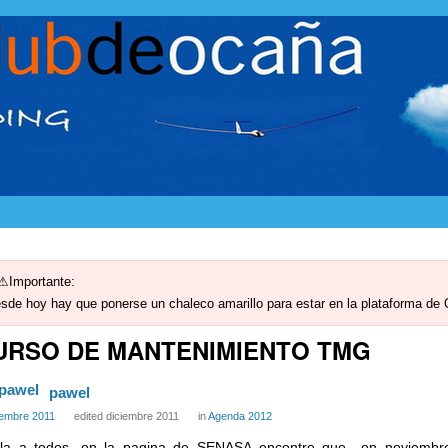
Importante:
sde hoy hay que ponerse un chaleco amarillo para estar en la plataforma de
URSO DE MANTENIMIENTO TMG
pawel
iembre 2011
edited diciembre 2011
in
Agenda 2012
la a todos ,en la pagina de SENASA encontre que en noviembre