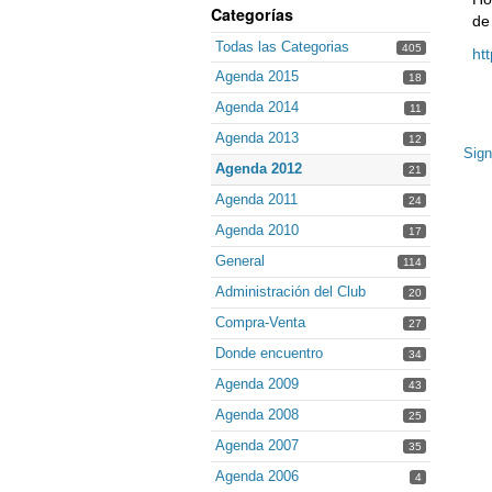
Categorías
de
Todas las Categorias
405
ht
Agenda 2015
18
Agenda 2014
11
Agenda 2013
12
Sign
Agenda 2012
21
Agenda 2011
24
Agenda 2010
17
General
114
Administración del Club
20
Compra-Venta
27
Donde encuentro
34
Agenda 2009
43
Agenda 2008
25
Agenda 2007
35
Agenda 2006
4