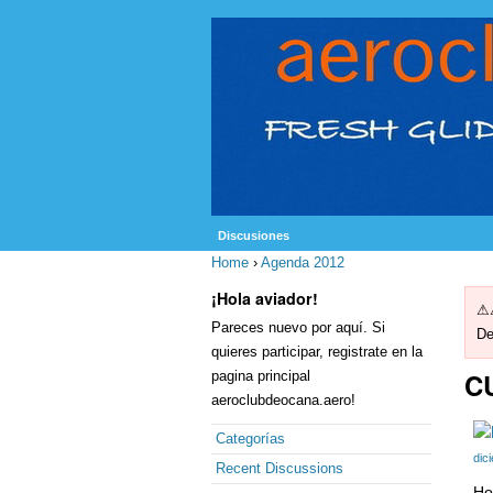
Discusiones
Home
›
Agenda 2012
¡Hola aviador!
⚠⚠
Pareces nuevo por aquí. Si
De
quieres participar, registrate en la
C
pagina principal
aeroclubdeocana.aero!
Categorías
dic
Recent Discussions
Ho