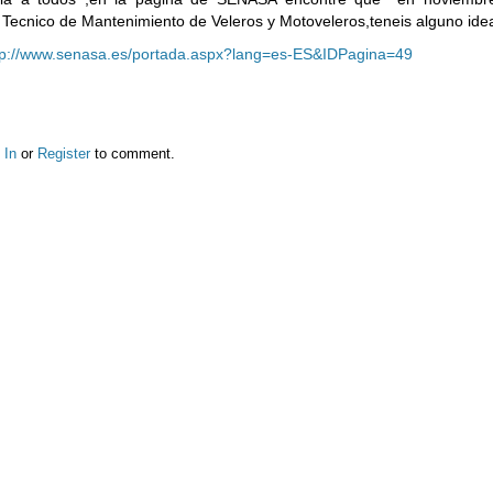
 Tecnico de Mantenimiento de Veleros y Motoveleros,teneis alguno ide
tp://www.senasa.es/portada.aspx?lang=es-ES&IDPagina=49
 In
or
Register
to comment.