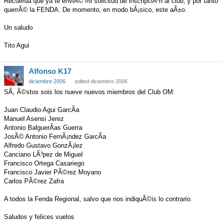
Recuerda que ya te enviÃ© mi solicitud de inscripciÃ³n al club, y por tanto
querrÃ© la FENDA. De momento, en modo bÃ¡sico, este aÃ±o.
Un saludo
Tito Agui
Alfonso K17
diciembre 2006
edited diciembre 2006
SÃ­, Ã©stos sois los nueve nuevos miembros del Club OM:
Juan Claudio Agui GarcÃ­a
Manuel Asensi Jerez
Antonio BalguerÃ­as Guerra
JosÃ© Antonio FernÃ¡ndez GarcÃ­a
Alfredo Gustavo GonzÃ¡lez
Canciano LÃ³pez de Miguel
Francisco Ortega Casariego
Francisco Javier PÃ©rez Moyano
Carlos PÃ©rez Zafra
A todos la Fenda Regional, salvo que nos indiquÃ©is lo contrario.
Saludos y felices vuelos