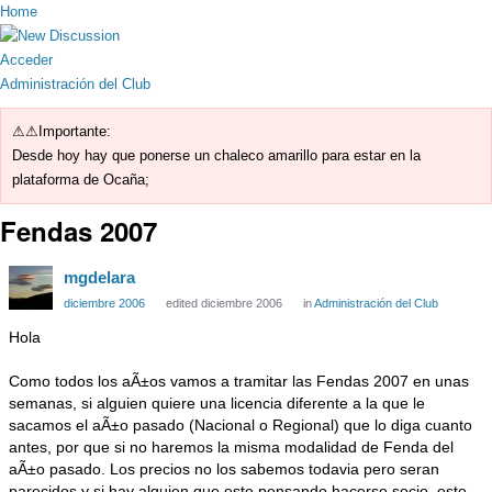
Home
Acceder
Administración del Club
⚠⚠Importante:
Desde hoy hay que ponerse un chaleco amarillo para estar en la
plataforma de Ocaña;
Fendas 2007
mgdelara
diciembre 2006
edited diciembre 2006
in
Administración del Club
Hola
Como todos los aÃ±os vamos a tramitar las Fendas 2007 en unas
semanas, si alguien quiere una licencia diferente a la que le
sacamos el aÃ±o pasado (Nacional o Regional) que lo diga cuanto
antes, por que si no haremos la misma modalidad de Fenda del
aÃ±o pasado. Los precios no los sabemos todavia pero seran
parecidos y si hay alguien que este pensando hacerse socio, este