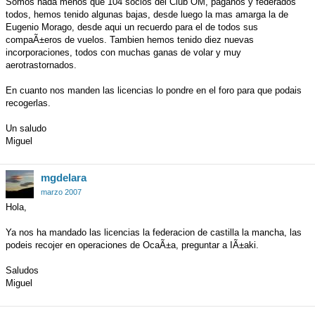
Somos nada menos que 104 socios del Club OM, paganos y federados
todos, hemos tenido algunas bajas, desde luego la mas amarga la de
Eugenio Morago, desde aqui un recuerdo para el de todos sus
compaÃ±eros de vuelos. Tambien hemos tenido diez nuevas
incorporaciones, todos con muchas ganas de volar y muy
aerotrastornados.
En cuanto nos manden las licencias lo pondre en el foro para que podais
recogerlas.
Un saludo
Miguel
mgdelara
marzo 2007
Hola,
Ya nos ha mandado las licencias la federacion de castilla la mancha, las
podeis recojer en operaciones de OcaÃ±a, preguntar a IÃ±aki.
Saludos
Miguel