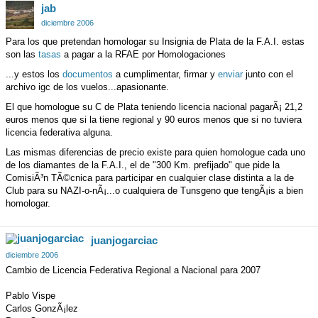
jab
diciembre 2006
Para los que pretendan homologar su Insignia de Plata de la F.A.I. estas
son las
tasas
a pagar a la RFAE por Homologaciones
...y estos los
documentos
a cumplimentar, firmar y
enviar
junto con el
archivo igc de los vuelos...apasionante.
El que homologue su C de Plata teniendo licencia nacional pagarÃ¡ 21,2
euros menos que si la tiene regional y 90 euros menos que si no tuviera
licencia federativa alguna.
Las mismas diferencias de precio existe para quien homologue cada uno
de los diamantes de la F.A.I., el de "300 Km. prefijado" que pide la
ComisiÃ³n TÃ©cnica para participar en cualquier clase distinta a la de
Club para su NAZI-o-nÃ¡...o cualquiera de Tunsgeno que tengÃ¡is a bien
homologar.
juanjogarciac
diciembre 2006
Cambio de Licencia Federativa Regional a Nacional para 2007
Pablo Vispe
Carlos GonzÃ¡lez