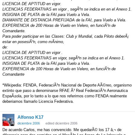
LICENCIA DE APTITUD en vigor.
LICENCIAS FEDERATIVAS en vigor , segÃºn se indica en en el Anexo 1.
INSIGNIA DE PLATA de la FAI.para Vuelo a Vela.
DIAMANTE DE DISTANCIA PREFIJADA de la FAI, para Vuelo a Vela.
EXPERIENCIA de 200 Horas de Vuelo en Velero, en funciÃ³n de
Comandante.
Para poder participar en las Clases: Club y Mundial, cada Piloto deberÃ¡
estar en posesiÃ³n, como mÃ­nimo,
de:
LICENCIA DE APTITUD en vigor .
LICENCIAS FEDERATIVAS en vigor, segÃºn se indica en el Anexo 1.
INSIGNIA DE PLATA de la FAI.para Vuelo a Vela.
EXPERIENCIA de 100 Horas de Vuelo en Velero, en funciÃ³n de
Comandante
*Wikipedia: FENDA, FederaciÃ³n Nacional de Deporte AÃ©reo, organismo
extinto que paso a denominarse RFAE Ã³ Real FederaciÃ³n Aeronautica
EspaÃ±ola, por lo tanto a lo que nos referimos como FENDA realmente
deberiamos llamarlo Licencia Federativa.
Alfonso K17
diciembre 2006
edited diciembre 2006
De acuerdo Carlos, me has convencido. Me quedarÃ© los 17 â‚¬ de