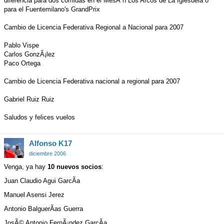
diferencia para dos comidas en el MesÃ³n Los Arcos de La Iglesuela o
para el Fuentemilano's GrandPrix
Cambio de Licencia Federativa Regional a Nacional para 2007
Pablo Vispe
Carlos GonzÃ¡lez
Paco Ortega
Cambio de Licencia Federativa nacional a regional para 2007
Gabriel Ruiz Ruiz
Saludos y felices vuelos
Alfonso K17
diciembre 2006
Venga, ya hay
10 nuevos socios
:
Juan Claudio Agui GarcÃ­a
Manuel Asensi Jerez
Antonio BalguerÃ­as Guerra
JosÃ© Antonio FernÃ¡ndez GarcÃ­a