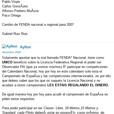
Pablo Vispe
Carlos GonzÃ¡lez
Alfonso Pedrero MuÃ±oz
Paco Ortega
Cambio de FENDA nacional a regional para 2007
Gabriel Ruiz Ruiz
Ayllon
diciembre 2006
Solamente apuntar que la mal llamada FENDA* Nacional, tiene como
UNICO
beneficio sobre la Licencia Federativa Regional el poder ser
Observador FAI (que ya somos muchos) Ã³ participar en competiciones
del Calendario Nacional, hoy por hoy en este calendario solo esta el
Campeonato de EspaÃ±a y las competiciones internacionales, es por ello
que debeis saber que los que os saqueis la Licencia Nacional y no
acudais a estos campeonatos
LES ESTAIS REGALANDO EL DINERO.
De igual manera hoy por hoy para acudir al campeonato de EspaÃ±a se
piden estos requisitos:
Para poder participar en las Clases: Libre, 18 Metros,15 Metros y
Standard, cada Piloto deberÃ¡ estar en posesiÃ³n, como mÃ­nimo, de: