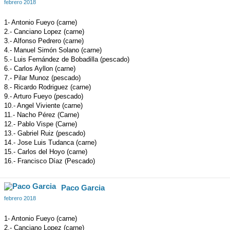
febrero 2018
1- Antonio Fueyo (carne)
2.- Canciano Lopez (carne)
3.- Alfonso Pedrero (carne)
4.- Manuel Simón Solano (carne)
5.- Luis Fernández de Bobadilla (pescado)
6.- Carlos Ayllon (carne)
7.- Pilar Munoz (pescado)
8.- Ricardo Rodriguez (carne)
9.- Arturo Fueyo (pescado)
10.- Angel Viviente (carne)
11.- Nacho Pérez (Carne)
12.- Pablo Vispe (Carne)
13.- Gabriel Ruiz (pescado)
14.- Jose Luis Tudanca (carne)
15.- Carlos del Hoyo (carne)
16.- Francisco Díaz (Pescado)
Paco Garcia
febrero 2018
1- Antonio Fueyo (carne)
2.- Canciano Lopez (carne)