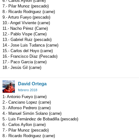
6.- Carlos Ayllon (carne)
7.- Pilar Munoz (pescado)
8.- Ricardo Rodriguez (carne)
9.- Arturo Fueyo (pescado)
10.- Angel Viviente (carne)
11.- Nacho Pérez (Carne)
12.- Pablo Vispe (Carne)
13.- Gabriel Ruiz (pescado)
14.- Jose Luis Tudanca (carne)
15.- Carlos del Hoyo (carne)
16.- Francisco Díaz (Pescado)
17.- Paco Garcia (carne)
18.- Jesús Gil (carne)
David Ortega
febrero 2018
1- Antonio Fueyo (carne)
2.- Canciano Lopez (carne)
3.- Alfonso Pedrero (carne)
4.- Manuel Simón Solano (carne)
5.- Luis Fernández de Bobadilla (pescado)
6.- Carlos Ayllon (carne)
7.- Pilar Munoz (pescado)
8.- Ricardo Rodriguez (carne)