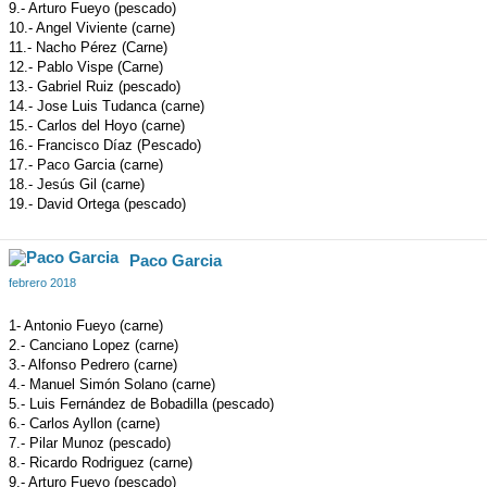
9.- Arturo Fueyo (pescado)
10.- Angel Viviente (carne)
11.- Nacho Pérez (Carne)
12.- Pablo Vispe (Carne)
13.- Gabriel Ruiz (pescado)
14.- Jose Luis Tudanca (carne)
15.- Carlos del Hoyo (carne)
16.- Francisco Díaz (Pescado)
17.- Paco Garcia (carne)
18.- Jesús Gil (carne)
19.- David Ortega (pescado)
Paco Garcia
febrero 2018
1- Antonio Fueyo (carne)
2.- Canciano Lopez (carne)
3.- Alfonso Pedrero (carne)
4.- Manuel Simón Solano (carne)
5.- Luis Fernández de Bobadilla (pescado)
6.- Carlos Ayllon (carne)
7.- Pilar Munoz (pescado)
8.- Ricardo Rodriguez (carne)
9.- Arturo Fueyo (pescado)