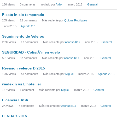
186
views
0
comments
Iniciado por
Ayllon
mayo 2015
General
Fiesta Inicio temporada
285
views
12
comments
Más reciente por
Quique Rodriguez
abril 2015
Agenda 2015
Seguimiento de Veleros
2.2K
views
17
comments
Más reciente por
Alfonso K17
abril 2015
General
SEGURIDAD - ColisiÃ³n en vuelo
591
views
87
comments
Más reciente por
Alfonso K17
abril 2015
General
Revision veleros D 2015
1.3K
views
43
comments
Más reciente por
Miguel
marzo 2015
Agenda 2015
wedekin vs L'hotellier
167
views
1
comment
Más reciente por
Miguel
marzo 2015
General
Licencia EASA
2K
views
7
comments
Más reciente por
Alfonso K17
marzo 2015
General
FENDA's 2015