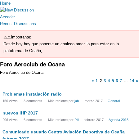
Home
Acceder
Recent Discussions
⚠⚠Importante:
Desde hoy hay que ponerse un chaleco amarillo para estar en la
plataforma de Ocaña;
Foro Aeroclub de Ocana
Foro Aeroclub de Ocana
«
1
2
3
4
5
6
7
…
14
»
Problemas instalación radio
156
views
3
comments
Más reciente por
jab
marzo 2017
General
nuevos IHP 2017
206
views
6
comments
Más reciente por
Pili
febrero 2017
Agenda 2015
Comunicado usuario Centro Aviación Deportiva de Ocaña
febrero 2017