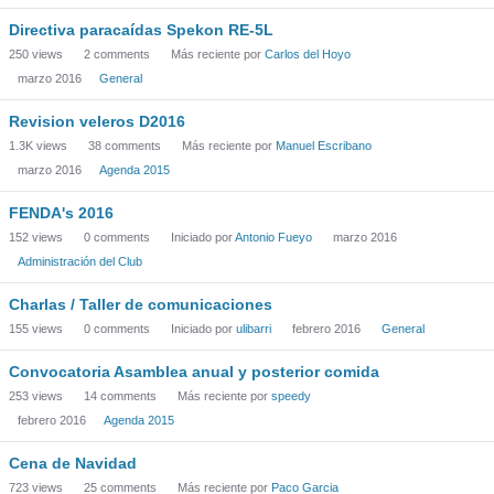
Directiva paracaídas Spekon RE-5L
250
views
2
comments
Más reciente por
Carlos del Hoyo
marzo 2016
General
Revision veleros D2016
1.3K
views
38
comments
Más reciente por
Manuel Escribano
marzo 2016
Agenda 2015
FENDA's 2016
152
views
0
comments
Iniciado por
Antonio Fueyo
marzo 2016
Administración del Club
Charlas / Taller de comunicaciones
155
views
0
comments
Iniciado por
ulibarri
febrero 2016
General
Convocatoria Asamblea anual y posterior comida
253
views
14
comments
Más reciente por
speedy
febrero 2016
Agenda 2015
Cena de Navidad
723
views
25
comments
Más reciente por
Paco Garcia