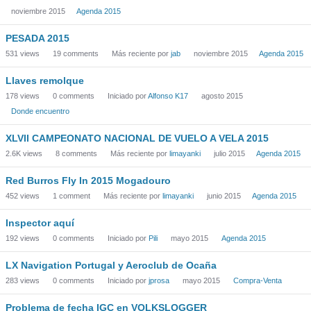
noviembre 2015
Agenda 2015
PESADA 2015
531
views
19
comments
Más reciente por
jab
noviembre 2015
Agenda 2015
Llaves remolque
178
views
0
comments
Iniciado por
Alfonso K17
agosto 2015
Donde encuentro
XLVII CAMPEONATO NACIONAL DE VUELO A VELA 2015
2.6K
views
8
comments
Más reciente por
limayanki
julio 2015
Agenda 2015
Red Burros Fly In 2015 Mogadouro
452
views
1
comment
Más reciente por
limayanki
junio 2015
Agenda 2015
Inspector aquí
192
views
0
comments
Iniciado por
Pili
mayo 2015
Agenda 2015
LX Navigation Portugal y Aeroclub de Ocaña
283
views
0
comments
Iniciado por
jprosa
mayo 2015
Compra-Venta
Problema de fecha IGC en VOLKSLOGGER