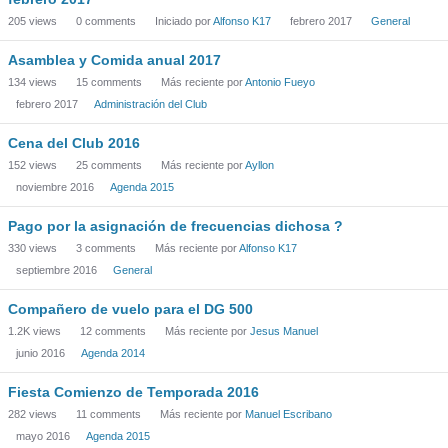
205
views
0
comments
Iniciado por
Alfonso K17
febrero 2017
General
Asamblea y Comida anual 2017
134
views
15
comments
Más reciente por
Antonio Fueyo
febrero 2017
Administración del Club
Cena del Club 2016
152
views
25
comments
Más reciente por
Ayllon
noviembre 2016
Agenda 2015
Pago por la asignación de frecuencias dichosa ?
330
views
3
comments
Más reciente por
Alfonso K17
septiembre 2016
General
Compañero de vuelo para el DG 500
1.2K
views
12
comments
Más reciente por
Jesus Manuel
junio 2016
Agenda 2014
Fiesta Comienzo de Temporada 2016
282
views
11
comments
Más reciente por
Manuel Escribano
mayo 2016
Agenda 2015