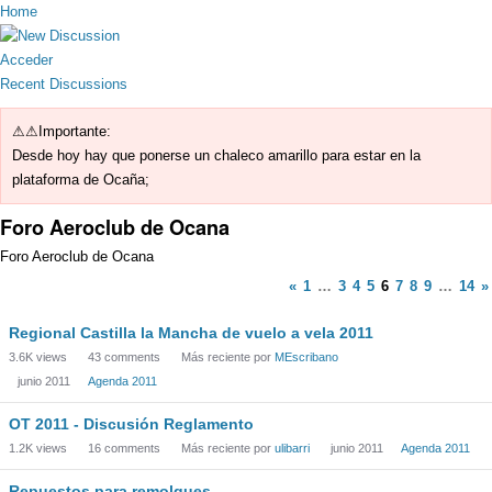
Home
Acceder
Recent Discussions
⚠⚠Importante:
Desde hoy hay que ponerse un chaleco amarillo para estar en la
plataforma de Ocaña;
Foro Aeroclub de Ocana
Foro Aeroclub de Ocana
«
1
…
3
4
5
6
7
8
9
…
14
»
Regional Castilla la Mancha de vuelo a vela 2011
3.6K
views
43
comments
Más reciente por
MEscribano
junio 2011
Agenda 2011
OT 2011 - Discusión Reglamento
1.2K
views
16
comments
Más reciente por
ulibarri
junio 2011
Agenda 2011
Repuestos para remolques