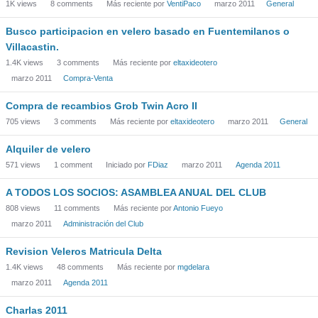
1K
views
8
comments
Más reciente por
VentiPaco
marzo 2011
General
Busco participacion en velero basado en Fuentemilanos o
Villacastin.
1.4K
views
3
comments
Más reciente por
eltaxideotero
marzo 2011
Compra-Venta
Compra de recambios Grob Twin Acro II
705
views
3
comments
Más reciente por
eltaxideotero
marzo 2011
General
Alquiler de velero
571
views
1
comment
Iniciado por
FDiaz
marzo 2011
Agenda 2011
A TODOS LOS SOCIOS: ASAMBLEA ANUAL DEL CLUB
808
views
11
comments
Más reciente por
Antonio Fueyo
marzo 2011
Administración del Club
Revision Veleros Matricula Delta
1.4K
views
48
comments
Más reciente por
mgdelara
marzo 2011
Agenda 2011
Charlas 2011