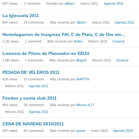
507
views
1
comment
Iniciado por
ulibarri
marzo 2011
Agenda 2011
La Iglesuela 2011
847
views
24
comments
Más reciente por
ulibarri
marzo 2011
Agenda 2011
Homolagacion de Insignias FAI, C de Plata, C de Oro etc...
2.1K
views
1
comment
Más reciente por
Ayllon
febrero 2011
General
Licencia de Piloto de Planeador en EEUU
1.8K
views
7
comments
Más reciente por
alfagolf
febrero 2011
General
PESADA DE VELEROS 2011
628
views
15
comments
Más reciente por
MARTIN
febrero 2011
Agenda 2011
Fendas y cuota club 2011
864
views
30
comments
Más reciente por
Alfonso K17
febrero 2011
Agenda 2011
CENA DE NAVIDAD 2010/2011
897
views
50
comments
Más reciente por
jaume
enero 2011
Agenda 2010