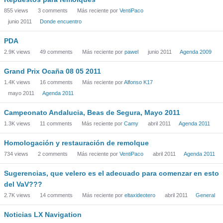
855
views
3
comments
Más reciente por
VentiPaco
junio 2011
Donde encuentro
PDA
2.9K
views
49
comments
Más reciente por
pawel
junio 2011
Agenda 2009
Grand Prix Ocaña 08 05 2011
1.4K
views
16
comments
Más reciente por
Alfonso K17
mayo 2011
Agenda 2011
Campeonato Andalucia, Beas de Segura, Mayo 2011
1.3K
views
11
comments
Más reciente por
Camy
abril 2011
Agenda 2011
Homologación y restauración de remolque
734
views
2
comments
Más reciente por
VentiPaco
abril 2011
Agenda 2011
Sugerencias, que velero es el adecuado para comenzar en esto
del VaV???
2.7K
views
14
comments
Más reciente por
eltaxideotero
abril 2011
General
Noticias LX Navigation