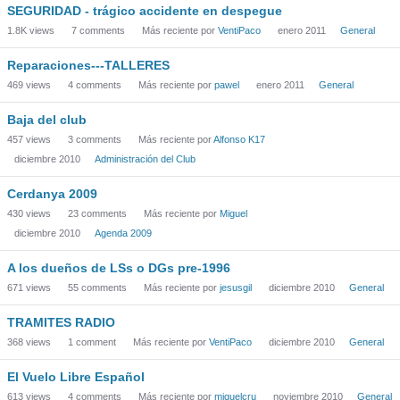
SEGURIDAD - trágico accidente en despegue
1.8K
views
7
comments
Más reciente por
VentiPaco
enero 2011
General
Reparaciones---TALLERES
469
views
4
comments
Más reciente por
pawel
enero 2011
General
Baja del club
457
views
3
comments
Más reciente por
Alfonso K17
diciembre 2010
Administración del Club
Cerdanya 2009
430
views
23
comments
Más reciente por
Miguel
diciembre 2010
Agenda 2009
A los dueños de LSs o DGs pre-1996
671
views
55
comments
Más reciente por
jesusgil
diciembre 2010
General
TRAMITES RADIO
368
views
1
comment
Más reciente por
VentiPaco
diciembre 2010
General
El Vuelo Libre Español
613
views
4
comments
Más reciente por
miguelcru
noviembre 2010
General